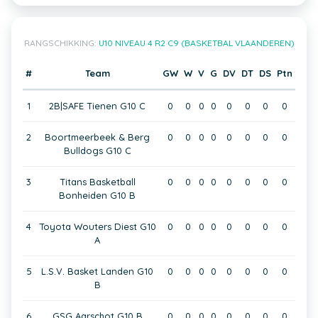
RANGSCHIKKING:
U10 NIVEAU 4 R2 C9 (BASKETBAL VLAANDEREN)
#
Team
GW
W
V
G
DV
DT
DS
Ptn
1
2B|SAFE Tienen G10 C
0
0
0
0
0
0
0
0
2
Boortmeerbeek & Berg
0
0
0
0
0
0
0
0
Bulldogs G10 C
3
Titans Basketball
0
0
0
0
0
0
0
0
Bonheiden G10 B
4
Toyota Wouters Diest G10
0
0
0
0
0
0
0
0
A
5
L.S.V. Basket Landen G10
0
0
0
0
0
0
0
0
B
6
GSG Aarschot G10 B
0
0
0
0
0
0
0
0