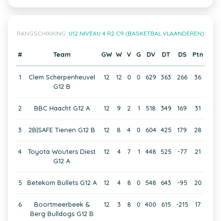
RANGSCHIKKING:
U12 NIVEAU 4 R2 C9 (BASKETBAL VLAANDEREN)
#
Team
GW
W
V
G
DV
DT
DS
Ptn
1
Clem Scherpenheuvel
12
12
0
0
629
363
266
36
G12 B
2
BBC Haacht G12 A
12
9
2
1
518
349
169
31
3
2B|SAFE Tienen G12 B
12
8
4
0
604
425
179
28
4
Toyota Wouters Diest
12
4
7
1
448
525
-77
21
G12 A
5
Betekom Bullets G12 A
12
4
8
0
548
643
-95
20
6
Boortmeerbeek &
12
3
8
0
400
615
-215
17
Berg Bulldogs G12 B