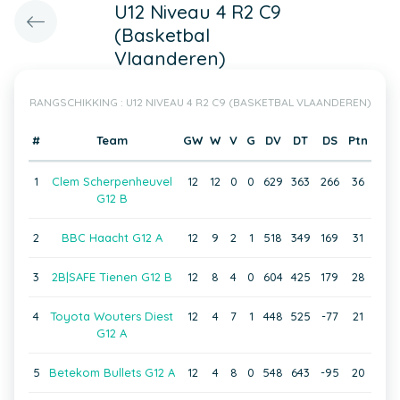
U12 Niveau 4 R2 C9
(Basketbal
Vlaanderen)
RANGSCHIKKING : U12 NIVEAU 4 R2 C9 (BASKETBAL VLAANDEREN)
#
Team
GW
W
V
G
DV
DT
DS
Ptn
1
Clem Scherpenheuvel
12
12
0
0
629
363
266
36
G12 B
2
BBC Haacht G12 A
12
9
2
1
518
349
169
31
3
2B|SAFE Tienen G12 B
12
8
4
0
604
425
179
28
4
Toyota Wouters Diest
12
4
7
1
448
525
-77
21
G12 A
5
Betekom Bullets G12 A
12
4
8
0
548
643
-95
20