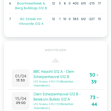
6
Boortmeerbeek &
12
3
8
0
400
615
-215
17
Berg Bulldogs G12 B
7
BC Streek Inn
12
1
10
0
385
612
-227
13
Vilvoorde G12 A
WEDSTRIJDEN
BBC Haacht G12 A - Clem
30 -
01/04
Scherpenheuvel G12 B
13:30
39
U12 Niveau 4 R2 C9 (Basketbal
Vlaanderen)
Clem Scherpenheuvel G12 B -
73 -
15/04
Betekom Bullets G12 A
09:00
44
U12 Niveau 4 R2 C9 (Basketbal
Vlaanderen)