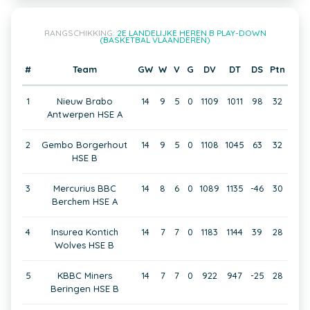
RANGSCHIKKING:
2E LANDELIJKE HEREN B PLAY-DOWN
(BASKETBAL VLAANDEREN)
#
Team
GW
W
V
G
DV
DT
DS
Ptn
1
Nieuw Brabo
14
9
5
0
1109
1011
98
32
Antwerpen HSE A
2
Gembo Borgerhout
14
9
5
0
1108
1045
63
32
HSE B
3
Mercurius BBC
14
8
6
0
1089
1135
-46
30
Berchem HSE A
4
Insurea Kontich
14
7
7
0
1183
1144
39
28
Wolves HSE B
5
KBBC Miners
14
7
7
0
922
947
-25
28
Beringen HSE B