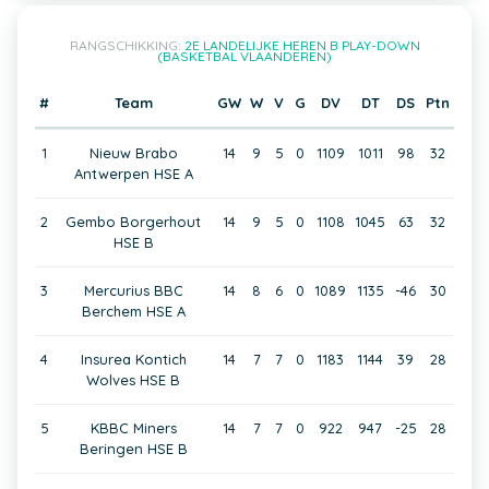
RANGSCHIKKING:
2E LANDELIJKE HEREN B PLAY-DOWN
(BASKETBAL VLAANDEREN)
#
Team
GW
W
V
G
DV
DT
DS
Ptn
1
Nieuw Brabo
14
9
5
0
1109
1011
98
32
Antwerpen HSE A
2
Gembo Borgerhout
14
9
5
0
1108
1045
63
32
HSE B
3
Mercurius BBC
14
8
6
0
1089
1135
-46
30
Berchem HSE A
4
Insurea Kontich
14
7
7
0
1183
1144
39
28
Wolves HSE B
5
KBBC Miners
14
7
7
0
922
947
-25
28
Beringen HSE B