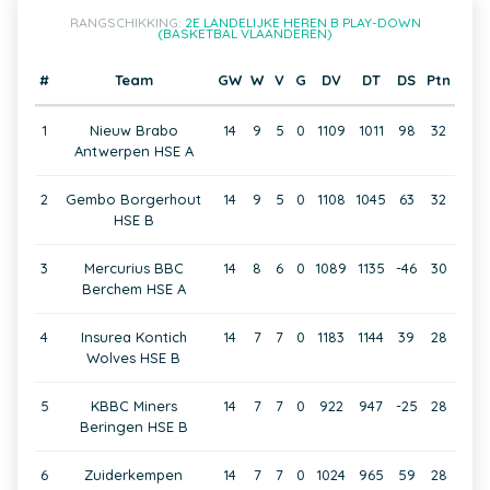
RANGSCHIKKING:
2E LANDELIJKE HEREN B PLAY-DOWN
(BASKETBAL VLAANDEREN)
#
Team
GW
W
V
G
DV
DT
DS
Ptn
1
Nieuw Brabo
14
9
5
0
1109
1011
98
32
Antwerpen HSE A
2
Gembo Borgerhout
14
9
5
0
1108
1045
63
32
HSE B
3
Mercurius BBC
14
8
6
0
1089
1135
-46
30
Berchem HSE A
4
Insurea Kontich
14
7
7
0
1183
1144
39
28
Wolves HSE B
5
KBBC Miners
14
7
7
0
922
947
-25
28
Beringen HSE B
6
Zuiderkempen
14
7
7
0
1024
965
59
28