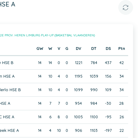
HSE A
2E PROV. HEREN LIMBURG PLAY-UP (BASKETBAL VLAANDEREN)
GW
W
V
G
DV
DT
DS
Ptn
w HSE B
14
14
0
0
1221
784
437
42
n HSE A
14
10
4
0
1195
1039
156
34
erlo HSE B
14
10
4
0
1099
990
109
34
HSE A
14
7
7
0
954
984
-30
28
 HSE A
14
6
8
0
1005
1100
-95
26
eek HSE A
14
4
10
0
906
1103
-197
22