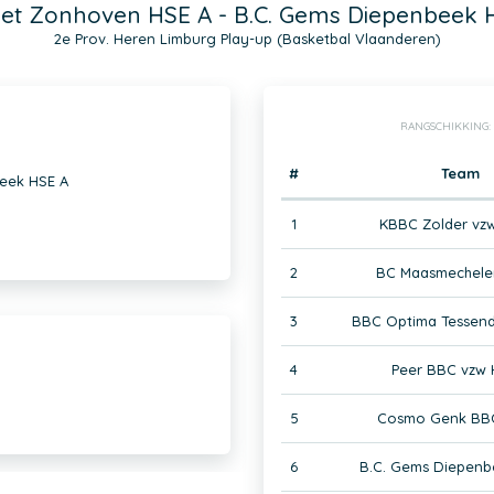
et Zonhoven HSE A - B.C. Gems Diepenbeek 
2e Prov. Heren Limburg Play-up (Basketbal Vlaanderen)
RANGSCHIKKING:
#
Team
eek HSE A
1
KBBC Zolder vz
2
BC Maasmechele
3
BBC Optima Tessend
4
Peer BBC vzw 
5
Cosmo Genk BBC
6
B.C. Gems Diepenb