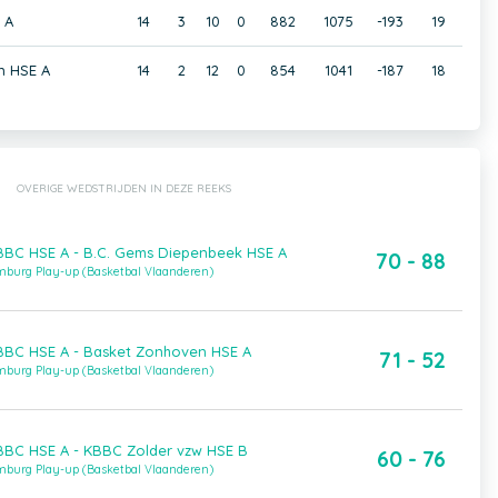
 A
14
3
10
0
882
1075
-193
19
n HSE A
14
2
12
0
854
1041
-187
18
OVERIGE WEDSTRIJDEN IN DEZE REEKS
BC HSE A - B.C. Gems Diepenbeek HSE A
70 - 88
imburg Play-up (Basketbal Vlaanderen)
BC HSE A - Basket Zonhoven HSE A
71 - 52
imburg Play-up (Basketbal Vlaanderen)
BC HSE A - KBBC Zolder vzw HSE B
60 - 76
imburg Play-up (Basketbal Vlaanderen)