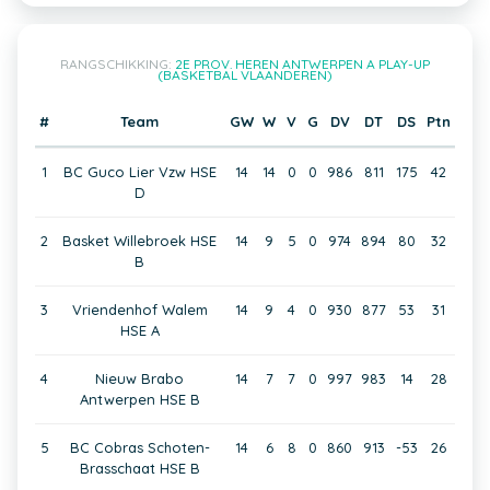
RANGSCHIKKING:
2E PROV. HEREN ANTWERPEN A PLAY-UP
(BASKETBAL VLAANDEREN)
#
Team
GW
W
V
G
DV
DT
DS
Ptn
1
BC Guco Lier Vzw HSE
14
14
0
0
986
811
175
42
D
2
Basket Willebroek HSE
14
9
5
0
974
894
80
32
B
3
Vriendenhof Walem
14
9
4
0
930
877
53
31
HSE A
4
Nieuw Brabo
14
7
7
0
997
983
14
28
Antwerpen HSE B
5
BC Cobras Schoten-
14
6
8
0
860
913
-53
26
Brasschaat HSE B