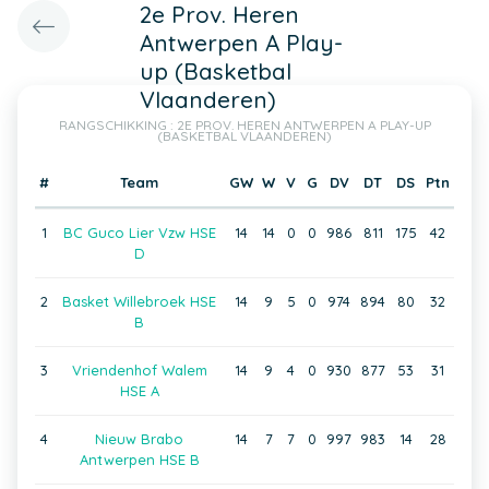
2e Prov. Heren
Antwerpen A Play-
up (Basketbal
Vlaanderen)
RANGSCHIKKING : 2E PROV. HEREN ANTWERPEN A PLAY-UP
(BASKETBAL VLAANDEREN)
#
Team
GW
W
V
G
DV
DT
DS
Ptn
1
BC Guco Lier Vzw HSE
14
14
0
0
986
811
175
42
D
2
Basket Willebroek HSE
14
9
5
0
974
894
80
32
B
3
Vriendenhof Walem
14
9
4
0
930
877
53
31
HSE A
4
Nieuw Brabo
14
7
7
0
997
983
14
28
Antwerpen HSE B