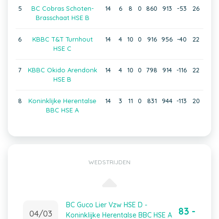
5
BC Cobras Schoten-
14
6
8
0
860
913
-53
26
Brasschaat HSE B
6
KBBC T&T Turnhout
14
4
10
0
916
956
-40
22
HSE C
7
KBBC Okido Arendonk
14
4
10
0
798
914
-116
22
HSE B
8
Koninklijke Herentalse
14
3
11
0
831
944
-113
20
BBC HSE A
WEDSTRIJDEN
BC Guco Lier Vzw HSE D -
83 -
04/03
Koninklijke Herentalse BBC HSE A