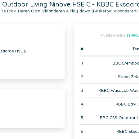
 Outdoor Living Ninove HSE C - KBBC Eksaar
3e Prov. Heren Oost-Vlaanderen A Play-down (Basketbal Vlaanderen)
RANGSCHIKKING:
3E PRO
#
Te
ksaarde HSE B
1
BBC Erembod
2
Silaba Zel
3
KBBC Wasocub Waas
4
KBBC Bavi 
5
BBC CSS Outdoor Li
6
KBBC Eksaa