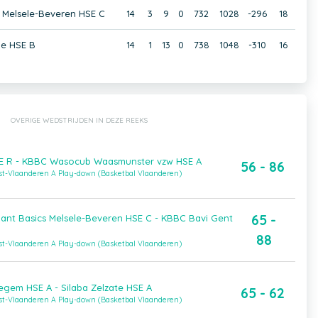
s Melsele-Beveren HSE C
14
3
9
0
732
1028
-296
18
le HSE B
14
1
13
0
738
1048
-310
16
OVERIGE WEDSTRIJDEN IN DEZE REEKS
HSE R - KBBC Wasocub Waasmunster vzw HSE A
56 - 86
ost-Vlaanderen A Play-down (Basketbal Vlaanderen)
65 -
mant Basics Melsele-Beveren HSE C - KBBC Bavi Gent
88
ost-Vlaanderen A Play-down (Basketbal Vlaanderen)
em HSE A - Silaba Zelzate HSE A
65 - 62
ost-Vlaanderen A Play-down (Basketbal Vlaanderen)