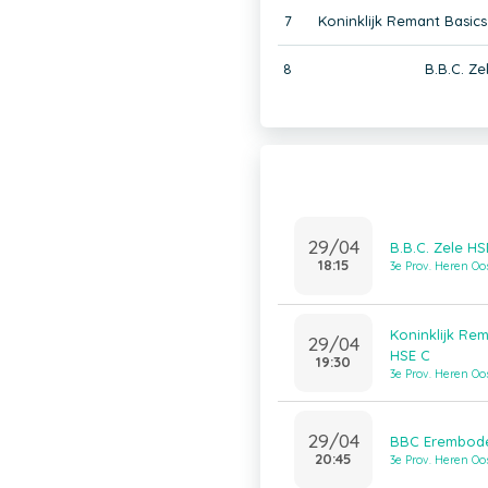
7
Koninklijk Remant Basic
8
B.B.C. Ze
29/04
B.B.C. Zele 
18:15
3e Prov. Heren O
Koninklijk Re
29/04
HSE C
19:30
3e Prov. Heren O
29/04
BBC Erembodeg
20:45
3e Prov. Heren O