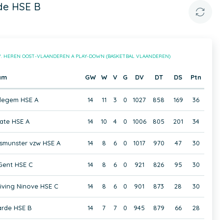
de HSE B
V. HEREN OOST-VLAANDEREN A PLAY-DOWN (BASKETBAL VLAANDEREN)
am
GW
W
V
G
DV
DT
DS
Ptn
egem HSE A
14
11
3
0
1027
858
169
36
zate HSE A
14
10
4
0
1006
805
201
34
munster vzw HSE A
14
8
6
0
1017
970
47
30
Gent HSE C
14
8
6
0
921
826
95
30
ving Ninove HSE C
14
8
6
0
901
873
28
30
rde HSE B
14
7
7
0
945
879
66
28