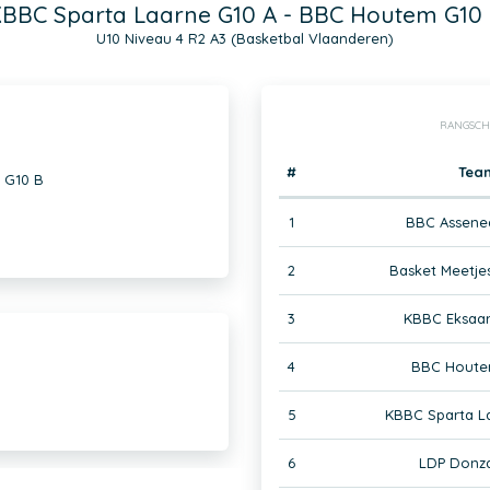
BBC Sparta Laarne G10 A - BBC Houtem G10
U10 Niveau 4 R2 A3 (Basketbal Vlaanderen)
RANGSCH
#
Tea
 G10 B
1
BBC Assene
2
Basket Meetje
3
KBBC Eksaar
4
BBC Houte
5
KBBC Sparta L
6
LDP Donza