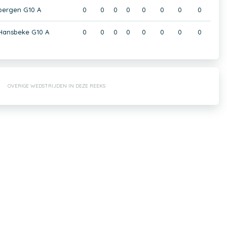
ergen G10 A
0
0
0
0
0
0
0
0
Hansbeke G10 A
0
0
0
0
0
0
0
0
OVERIGE WEDSTRIJDEN IN DEZE REEKS