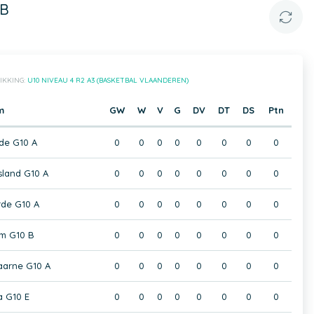
 B
IKKING:
U10 NIVEAU 4 R2 A3 (BASKETBAL VLAANDEREN)
m
GW
W
V
G
DV
DT
DS
Ptn
de G10 A
0
0
0
0
0
0
0
0
sland G10 A
0
0
0
0
0
0
0
0
de G10 A
0
0
0
0
0
0
0
0
m G10 B
0
0
0
0
0
0
0
0
aarne G10 A
0
0
0
0
0
0
0
0
 G10 E
0
0
0
0
0
0
0
0