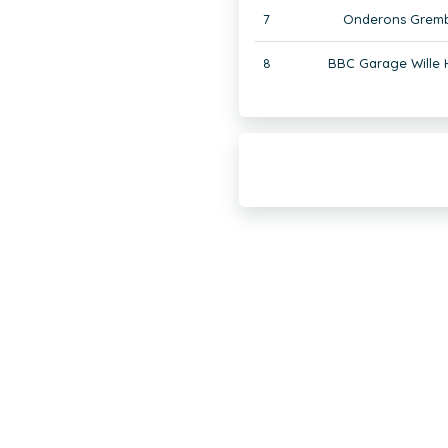
7
Onderons Gremb
8
BBC Garage Wille 