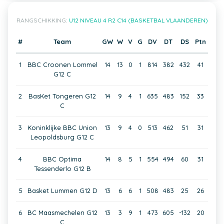
RANGSCHIKKING:
U12 NIVEAU 4 R2 C14 (BASKETBAL VLAANDEREN)
#
Team
GW
W
V
G
DV
DT
DS
Ptn
1
BBC Croonen Lommel
14
13
0
1
814
382
432
41
G12 C
2
BasKet Tongeren G12
14
9
4
1
635
483
152
33
C
3
Koninklijke BBC Union
13
9
4
0
513
462
51
31
Leopoldsburg G12 C
4
BBC Optima
14
8
5
1
554
494
60
31
Tessenderlo G12 B
5
Basket Lummen G12 D
13
6
6
1
508
483
25
26
6
BC Maasmechelen G12
13
3
9
1
473
605
-132
20
C