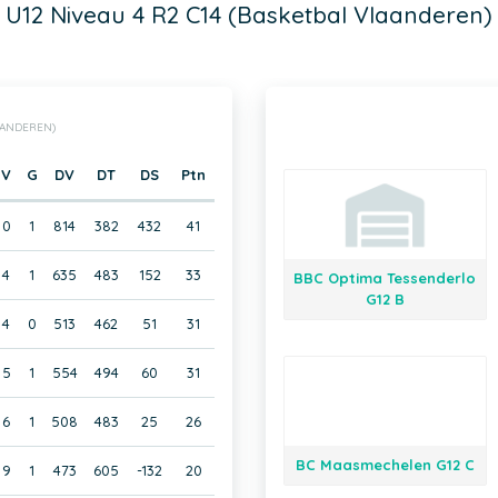
U12 Niveau 4 R2 C14 (Basketbal Vlaanderen)
AANDEREN)
V
G
DV
DT
DS
Ptn
0
1
814
382
432
41
4
1
635
483
152
33
BBC Optima Tessenderlo
G12 B
4
0
513
462
51
31
5
1
554
494
60
31
6
1
508
483
25
26
BC Maasmechelen G12 C
9
1
473
605
-132
20