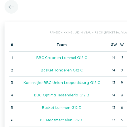
RANGSCHIKKING : U12 NIVEAU 4 R2 C14 (BASKETBAL VL
#
Team
GW
W
1
BBC Croonen Lommel G12 C
14
13
2
BasKet Tongeren G12 C
14
9
3
Koninklijke BBC Union Leopoldsburg G12 C
13
9
4
BBC Optima Tessenderlo G12 B
14
8
5
Basket Lummen G12 D
13
6
6
BC Maasmechelen G12 C
13
3