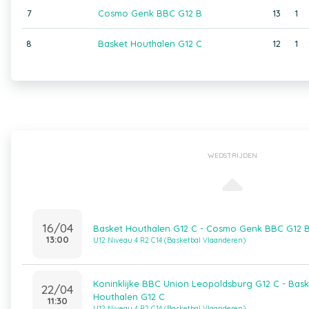
7
Cosmo Genk BBC G12 B
13
1
8
Basket Houthalen G12 C
12
1
WEDSTRIJDEN
16/04
Basket Houthalen G12 C - Cosmo Genk BBC G12 
13:00
U12 Niveau 4 R2 C14 (Basketbal Vlaanderen)
Koninklijke BBC Union Leopoldsburg G12 C - Bask
22/04
Houthalen G12 C
11:30
U12 Niveau 4 R2 C14 (Basketbal Vlaanderen)