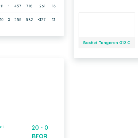
11
1
457
718
-261
16
10
0
255
582
-327
13
BasKet Tongeren G12 C
B
20 - 0
et
BFOR