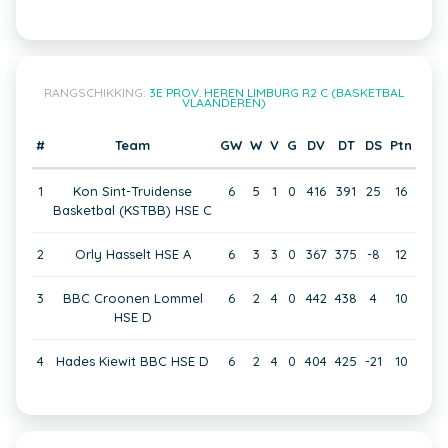
RANGSCHIKKING:
3E PROV. HEREN LIMBURG R2 C (BASKETBAL
VLAANDEREN)
#
Team
GW
W
V
G
DV
DT
DS
Ptn
1
Kon Sint-Truidense
6
5
1
0
416
391
25
16
Basketbal (KSTBB) HSE C
2
Orly Hasselt HSE A
6
3
3
0
367
375
-8
12
3
BBC Croonen Lommel
6
2
4
0
442
438
4
10
HSE D
4
Hades Kiewit BBC HSE D
6
2
4
0
404
425
-21
10