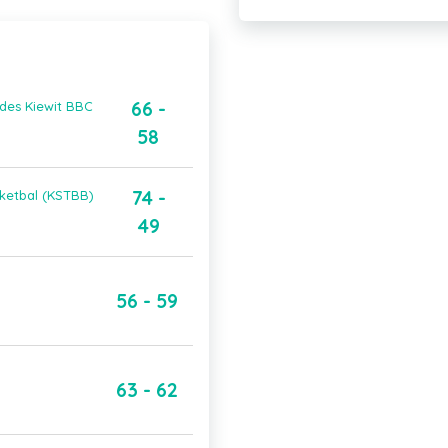
66 -
des Kiewit BBC
58
74 -
sketbal (KSTBB)
49
56 - 59
63 - 62