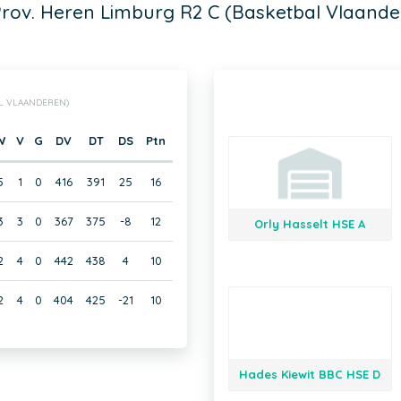
Prov. Heren Limburg R2 C (Basketbal Vlaande
AL VLAANDEREN)
W
V
G
DV
DT
DS
Ptn
5
1
0
416
391
25
16
3
3
0
367
375
-8
12
Orly Hasselt HSE A
2
4
0
442
438
4
10
2
4
0
404
425
-21
10
Hades Kiewit BBC HSE D