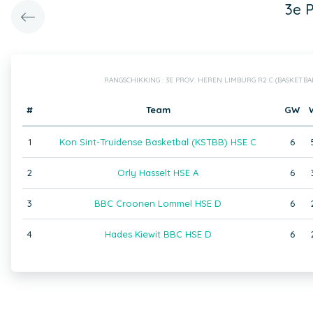
3e 
RANGSCHIKKING : 3E PROV. HEREN LIMBURG R2 C (BASKETB
#
Team
GW
1
Kon Sint-Truidense Basketbal (KSTBB) HSE C
6
2
Orly Hasselt HSE A
6
3
BBC Croonen Lommel HSE D
6
4
Hades Kiewit BBC HSE D
6