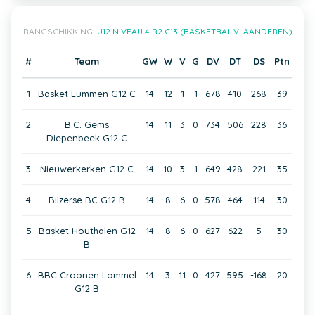
RANGSCHIKKING:
U12 NIVEAU 4 R2 C13 (BASKETBAL VLAANDEREN)
#
Team
GW
W
V
G
DV
DT
DS
Ptn
1
Basket Lummen G12 C
14
12
1
1
678
410
268
39
2
B.C. Gems
14
11
3
0
734
506
228
36
Diepenbeek G12 C
3
Nieuwerkerken G12 C
14
10
3
1
649
428
221
35
4
Bilzerse BC G12 B
14
8
6
0
578
464
114
30
5
Basket Houthalen G12
14
8
6
0
627
622
5
30
B
6
BBC Croonen Lommel
14
3
11
0
427
595
-168
20
G12 B