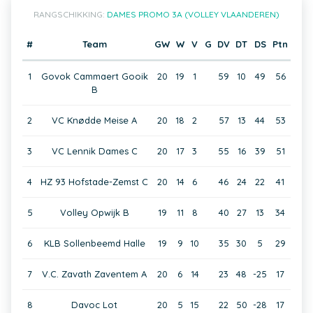
RANGSCHIKKING:
DAMES PROMO 3A (VOLLEY VLAANDEREN)
#
Team
GW
W
V
G
DV
DT
DS
Ptn
1
Govok Cammaert Gooik
20
19
1
59
10
49
56
B
2
VC Knødde Meise A
20
18
2
57
13
44
53
3
VC Lennik Dames C
20
17
3
55
16
39
51
4
HZ 93 Hofstade-Zemst C
20
14
6
46
24
22
41
5
Volley Opwijk B
19
11
8
40
27
13
34
6
KLB Sollenbeemd Halle
19
9
10
35
30
5
29
7
V.C. Zavath Zaventem A
20
6
14
23
48
-25
17
8
Davoc Lot
20
5
15
22
50
-28
17