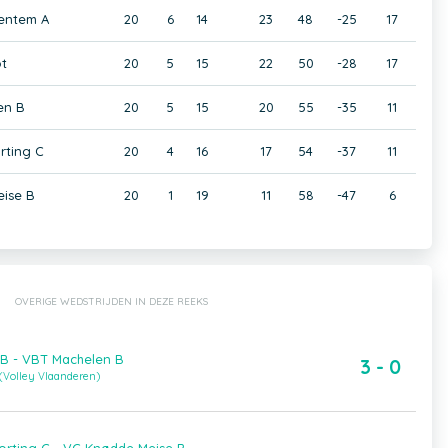
ventem A
20
6
14
23
48
-25
17
t
20
5
15
22
50
-28
17
en B
20
5
15
20
55
-35
11
rting C
20
4
16
17
54
-37
11
ise B
20
1
19
11
58
-47
6
OVERIGE WEDSTRIJDEN IN DEZE REEKS
 B - VBT Machelen B
3 - 0
Volley Vlaanderen)