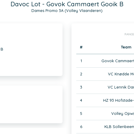
Davoc Lot - Govok Cammaert Gooik B
Dames Promo 3A (Volley Vlaanderen)
RANGS
#
Team
 B
1
Govok Cammaert
2
VC Knødde Me
3
VC Lennik Da
4
HZ 93 Hofstade
5
Volley Opwi
6
KLB Sollenbeem