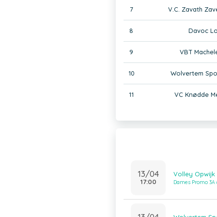
7
V.C. Zavath Za
8
Davoc Lo
9
VBT Machel
10
Wolvertem Spo
11
VC Knødde Me
13/04
Volley Opwijk
17:00
Dames Promo 3A (
13/04