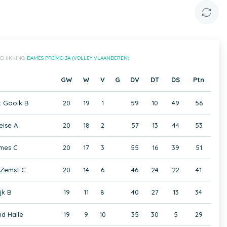
CHIKKING:
DAMES PROMO 3A (VOLLEY VLAANDEREN)
GW
W
V
G
DV
DT
DS
Ptn
 Gooik B
20
19
1
59
10
49
56
ise A
20
18
2
57
13
44
53
mes C
20
17
3
55
16
39
51
-Zemst C
20
14
6
46
24
22
41
jk B
19
11
8
40
27
13
34
d Halle
19
9
10
35
30
5
29