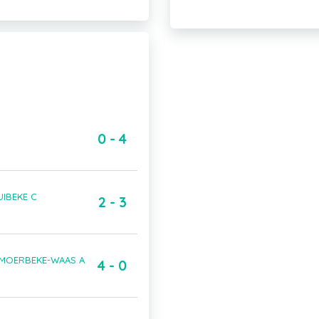
0 - 4
UIBEKE C
2 - 3
m MOERBEKE-WAAS A
4 - 0