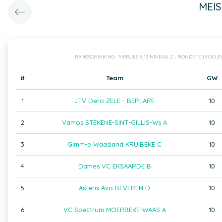
MEIS
RANGSCHIKKING : MEISJES U13 NIVEAU 2 - RONDE 1C (VOLL
#
Team
GW
1
JTV Dero ZELE - BERLARE
10
2
Vamos STEKENE-SINT-GILLIS-Ws A
10
3
Gimm-e Waasland KRUIBEKE C
10
4
Dames VC EKSAARDE B
10
5
Asterix Avo BEVEREN D
10
6
VC Spectrum MOERBEKE-WAAS A
10