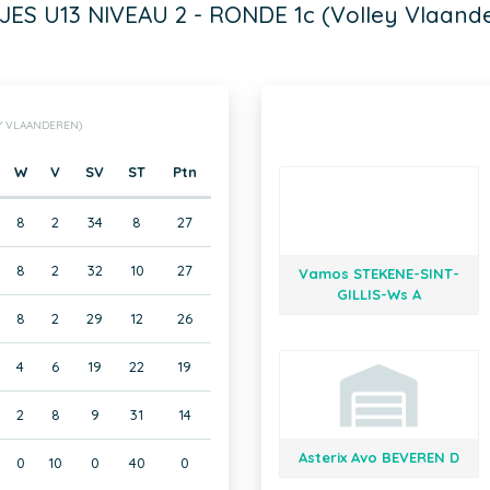
JES U13 NIVEAU 2 - RONDE 1c (Volley Vlaand
EY VLAANDEREN)
W
V
SV
ST
Ptn
8
2
34
8
27
8
2
32
10
27
Vamos STEKENE-SINT-
GILLIS-Ws A
8
2
29
12
26
4
6
19
22
19
2
8
9
31
14
Asterix Avo BEVEREN D
0
10
0
40
0