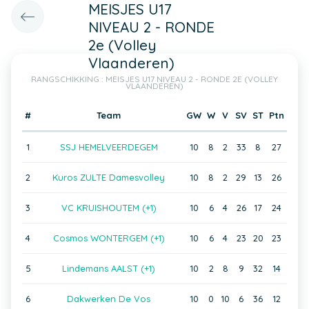
MEISJES U17
NIVEAU 2 - RONDE
2e (Volley
Vlaanderen)
RANGSCHIKKING : MEISJES U17 NIVEAU 2 - RONDE 2E (VOLLEY
VLAANDEREN)
#
Team
GW
W
V
SV
ST
Ptn
1
SSJ HEMELVEERDEGEM
10
8
2
33
8
27
2
Kuros ZULTE Damesvolley
10
8
2
29
13
26
3
VC KRUISHOUTEM (+1)
10
6
4
26
17
24
4
Cosmos WONTERGEM (+1)
10
6
4
23
20
23
5
Lindemans AALST (+1)
10
2
8
9
32
14
6
Dakwerken De Vos
10
0
10
6
36
12