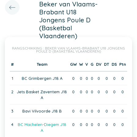
Beker van Vlaams-
Brabant U18
Jongens Poule D
(Basketbal
Vlaanderen)
RANGSCHIKKING : BEKER VAN VLAAMS-BRABANT U18 JONGENS
POULE D (BASKETBAL VLAANDEREN)
#
Team
GW
W
V
G
DV
DT
DS
Ptn
1
BC Grimbergen J18 A
0
0
0
0
0
0
0
0
2
Jets Basket Zaventem J18
0
0
0
0
0
0
0
0
A
3
Bavi Vilvoorde J18 B
0
0
0
0
0
0
0
0
4
BC Machelen-Diegem J18
0
0
0
0
0
0
0
0
A