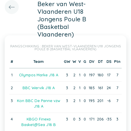
Beker van West-
Vlaanderen U18
Jongens Poule B
(Basketbal
Vlaanderen)
RANGSCHIKKING : BEKER VAN WEST-VLAANDEREN U18 JONGENS
POULE B (BASKETBAL VLAANDEREN)
#
Team
GW
W
V
G
DV
DT
DS
Ptn
1
Olympos Marke J18 A
3
2
1
0
197
180
17
7
2
BBC Wervik J18 A
3
2
1
0
185
161
24
7
3
Kon BBC De Panne vzw
3
2
1
0
195
201
-6
7
J18 A
4
KBGO Finexa
3
0
3
0
171
206
-35
3
Basket@Sea J18 B