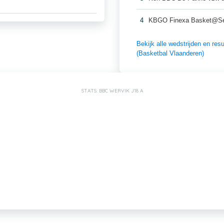
4
KBGO Finexa Basket@Se
Bekijk alle wedstrijden en r
(Basketbal Vlaanderen)
STATS: BBC WERVIK J18 A