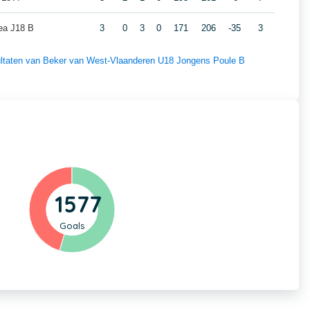
a J18 B
3
0
3
0
171
206
-35
3
esultaten van Beker van West-Vlaanderen U18 Jongens Poule B
1577
Goals