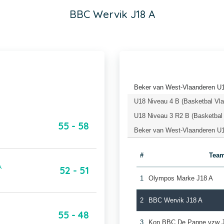
BBC Wervik J18 A
Beker van West-Vlaanderen U1
U18 Niveau 4 B (Basketbal Vl
U18 Niveau 3 R2 B (Basketbal
55 - 58
Beker van West-Vlaanderen U1
#
Tea
A
52 - 51
1
Olympos Marke J18 A
2
BBC Wervik J18 A
55 - 48
3
Kon BBC De Panne vzw 