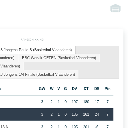
RANGSCHIKKING
8 Jongens Poule B (Basketbal Vlaanderen)
aanderen)
BBC Wervik OEFEN (Basketbal Vlaanderen)
 Vlaanderen)
8 Jongens 1/4 Finale (Basketbal Vlaanderen)
m
GW
W
V
G
DV
DT
DS
Ptn
3
2
1
0
197
180
17
7
3
2
1
0
185
161
24
7
J18 A
3
2
1
0
195
201
-6
7