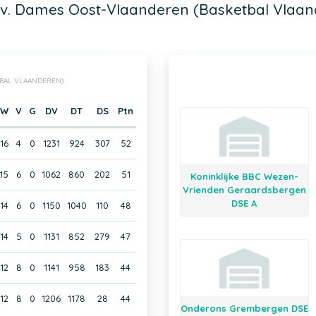
ov. Dames Oost-Vlaanderen (Basketbal Vlaan
TBAL VLAANDEREN)
W
V
G
DV
DT
DS
Ptn
16
4
0
1231
924
307
52
15
6
0
1062
860
202
51
Koninklijke BBC Wezen-
Vrienden Geraardsbergen
DSE A
14
6
0
1150
1040
110
48
14
5
0
1131
852
279
47
12
8
0
1141
958
183
44
12
8
0
1206
1178
28
44
Onderons Grembergen DSE