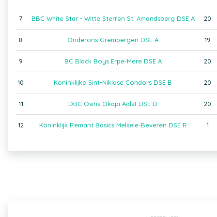
7
BBC White Star - Witte Sterren St. Amandsberg DSE A
20
8
Onderons Grembergen DSE A
19
9
BC Black Boys Erpe-Mere DSE A
20
10
Koninklijke Sint-Niklase Condors DSE B
20
11
DBC Osiris Okapi Aalst DSE D
20
12
Koninklijk Remant Basics Melsele-Beveren DSE R
1