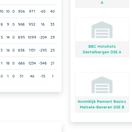
A
10
10
0
906
971
-65
40
8
9
0
968
952
16
33
5
14
0
895
1099
-204
29
BBC Hotshots
3
16
0
838
1131
-293
25
Destelbergen DSE A
1
18
0
686
1234
-548
21
0
1
0
31
46
-15
1
Koninklijk Remant Basics
Melsele-Beveren DSE B