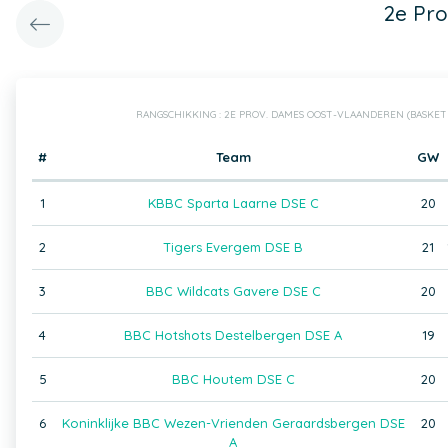
2e Pr
RANGSCHIKKING : 2E PROV. DAMES OOST-VLAANDEREN (BASKE
#
Team
GW
1
KBBC Sparta Laarne DSE C
20
2
Tigers Evergem DSE B
21
3
BBC Wildcats Gavere DSE C
20
4
BBC Hotshots Destelbergen DSE A
19
5
BBC Houtem DSE C
20
6
Koninklijke BBC Wezen-Vrienden Geraardsbergen DSE
20
A