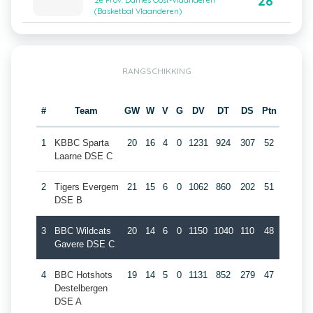
28
2e Prov. Dames Oost-Vlaanderen
(Basketbal Vlaanderen)
RANGSCHIKKING
#
Team
GW
W
V
G
DV
DT
DS
Ptn
1
KBBC Sparta
20
16
4
0
1231
924
307
52
Laarne DSE C
2
Tigers Evergem
21
15
6
0
1062
860
202
51
DSE B
3
BBC Wildcats
20
14
6
0
1150
1040
110
48
Gavere DSE C
4
BBC Hotshots
19
14
5
0
1131
852
279
47
Destelbergen
DSE A