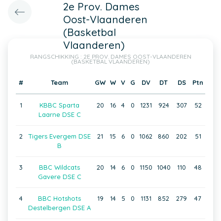
2e Prov. Dames
Oost-Vlaanderen
(Basketbal
Vlaanderen)
RANGSCHIKKING : 2E PROV. DAMES OOST-VLAANDEREN
(BASKETBAL VLAANDEREN)
#
Team
GW
W
V
G
DV
DT
DS
Ptn
1
KBBC Sparta
20
16
4
0
1231
924
307
52
Laarne DSE C
2
Tigers Evergem DSE
21
15
6
0
1062
860
202
51
B
3
BBC Wildcats
20
14
6
0
1150
1040
110
48
Gavere DSE C
4
BBC Hotshots
19
14
5
0
1131
852
279
47
Destelbergen DSE A