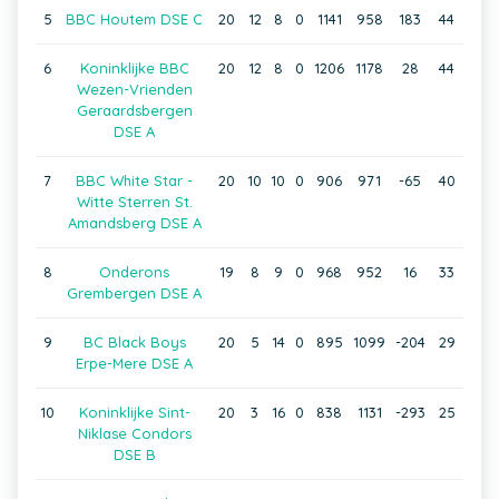
5
BBC Houtem DSE C
20
12
8
0
1141
958
183
44
6
Koninklijke BBC
20
12
8
0
1206
1178
28
44
Wezen-Vrienden
Geraardsbergen
DSE A
7
BBC White Star -
20
10
10
0
906
971
-65
40
Witte Sterren St.
Amandsberg DSE A
8
Onderons
19
8
9
0
968
952
16
33
Grembergen DSE A
9
BC Black Boys
20
5
14
0
895
1099
-204
29
Erpe-Mere DSE A
10
Koninklijke Sint-
20
3
16
0
838
1131
-293
25
Niklase Condors
DSE B