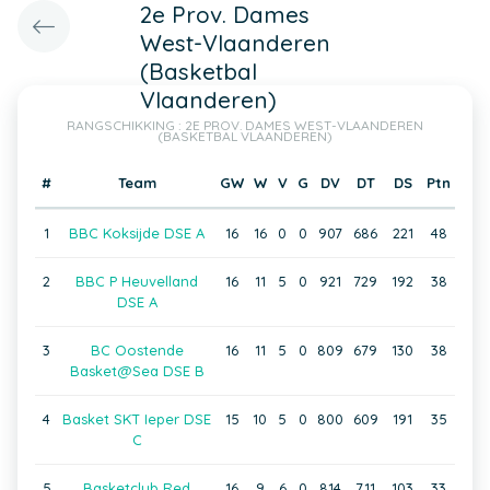
2e Prov. Dames
West-Vlaanderen
(Basketbal
Vlaanderen)
RANGSCHIKKING : 2E PROV. DAMES WEST-VLAANDEREN
(BASKETBAL VLAANDEREN)
#
Team
GW
W
V
G
DV
DT
DS
Ptn
1
BBC Koksijde DSE A
16
16
0
0
907
686
221
48
2
BBC P Heuvelland
16
11
5
0
921
729
192
38
DSE A
3
BC Oostende
16
11
5
0
809
679
130
38
Basket@Sea DSE B
4
Basket SKT Ieper DSE
15
10
5
0
800
609
191
35
C
5
Basketclub Red
16
9
6
0
814
711
103
33