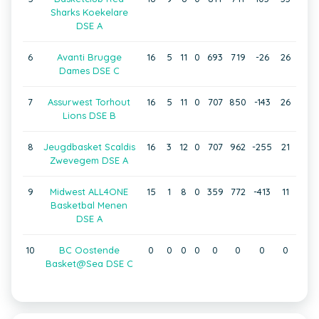
Sharks Koekelare
DSE A
6
Avanti Brugge
16
5
11
0
693
719
-26
26
Dames DSE C
7
Assurwest Torhout
16
5
11
0
707
850
-143
26
Lions DSE B
8
Jeugdbasket Scaldis
16
3
12
0
707
962
-255
21
Zwevegem DSE A
9
Midwest ALL4ONE
15
1
8
0
359
772
-413
11
Basketbal Menen
DSE A
10
BC Oostende
0
0
0
0
0
0
0
0
Basket@Sea DSE C