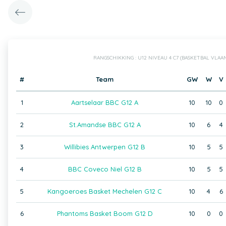
RANGSCHIKKING : U12 NIVEAU 4 C7 (BASKETBAL VLA
#
Team
GW
W
V
1
Aartselaar BBC G12 A
10
10
0
2
St.Amandse BBC G12 A
10
6
4
3
Willibies Antwerpen G12 B
10
5
5
4
BBC Coveco Niel G12 B
10
5
5
5
Kangoeroes Basket Mechelen G12 C
10
4
6
6
Phantoms Basket Boom G12 D
10
0
0