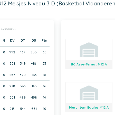
U12 Meisjes Niveau 3 D (Basketbal Vlaanderen
VLAANDEREN)
G
DV
DT
DS
Ptn
0
992
137
855
30
0
301
349
-48
23
BC Asse-Ternat M12 A
0
257
390
-133
16
0
238
383
-145
16
0
301
499
-198
14
Merchtem Eagles M12 A
0
213
544
-331
10