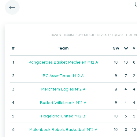
RANGSCHIKKING : U12 MEISJES NIVEAU 3 D (BASKETBAL 
#
Team
GW
W
V
1
Kangoeroes Basket Mechelen M12 A
10
10
0
2
BC Asse-Ternat M12 A
9
7
2
3
Merchtem Eagles M12 A
8
4
4
4
Basket Willebroek M12 A
9
4
4
5
Hageland United M12 B
10
3
5
6
Molenbeek Rebels Basketball M12 A
10
0
10