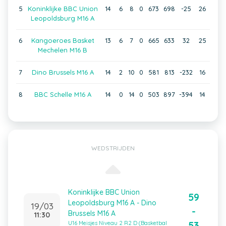
5
Koninklijke BBC Union
14
6
8
0
673
698
-25
26
Leopoldsburg M16 A
6
Kangoeroes Basket
13
6
7
0
665
633
32
25
Mechelen M16 B
7
Dino Brussels M16 A
14
2
10
0
581
813
-232
16
8
BBC Schelle M16 A
14
0
14
0
503
897
-394
14
WEDSTRIJDEN
Koninklijke BBC Union
59
Leopoldsburg M16 A - Dino
19/03
-
Brussels M16 A
11:30
53
U16 Meisjes Niveau 2 R2 D (Basketbal