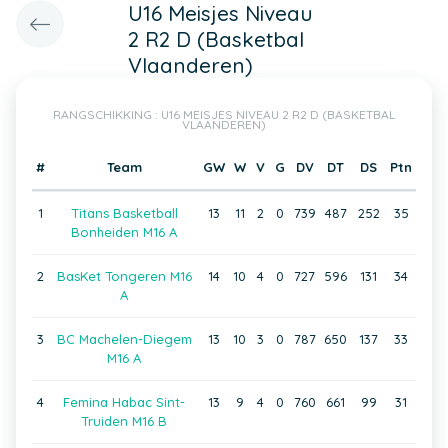
U16 Meisjes Niveau
2 R2 D (Basketbal
Vlaanderen)
RANGSCHIKKING : U16 MEISJES NIVEAU 2 R2 D (BASKETBAL
VLAANDEREN)
#
Team
GW
W
V
G
DV
DT
DS
Ptn
1
Titans Basketball
13
11
2
0
739
487
252
35
Bonheiden M16 A
2
BasKet Tongeren M16
14
10
4
0
727
596
131
34
A
3
BC Machelen-Diegem
13
10
3
0
787
650
137
33
M16 A
4
Femina Habac Sint-
13
9
4
0
760
661
99
31
Truiden M16 B