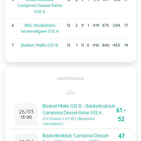
Campinia Dessel-Retie
G12 A
6
BBC Musketiers
12
2
9
1
419
673
-254
17
Wommelgem G12 A
7
Basket Malle G12 B
12
1
11
0
416
846
-430
14
WEDSTRIJDEN
Basket Malle G12 B - Basketbalclub
61 -
26/03
Campinia Dessel-Retie G12 A
13:00
52
U12 Niveau 4 R2 B12 (Basketbal
Vlaanderen)
47
Basketbalclub Campinia Dessel-