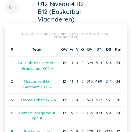
U12 Niveau 4 R2
B12 (Basketbal
Vlaanderen)
RANGSCHIKKING : U12 NIVEAU 4 R2 B12 (BASKETBAL
VLAANDEREN)
#
Team
GW
W
V
G
DV
DT
DS
Ptn
1
BC Cobras Schoten-
12
11
1
0
824
510
314
34
Brasschaat G12 A
2
Mercurius BBC
12
11
1
0
740
499
241
34
Berchem G12 B
3
Essense Esbac G12 A
12
8
4
0
678
527
151
28
4
Gembo Borgerhout
12
6
6
0
785
471
314
24
G12 B
5
Basketbalclub
12
2
9
1
475
811
-336
17