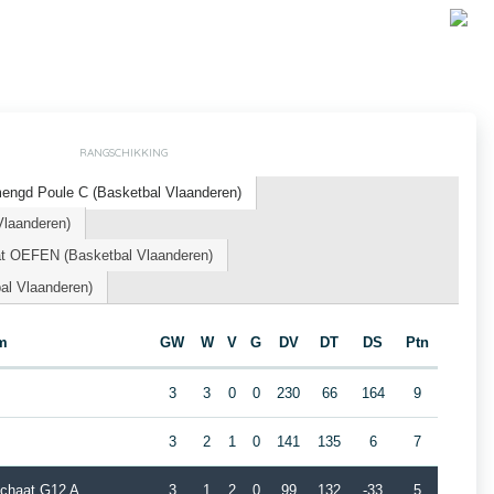
RANGSCHIKKING
engd Poule C (Basketbal Vlaanderen)
Vlaanderen)
t OEFEN (Basketbal Vlaanderen)
al Vlaanderen)
m
GW
W
V
G
DV
DT
DS
Ptn
3
3
0
0
230
66
164
9
3
2
1
0
141
135
6
7
chaat G12 A
3
1
2
0
99
132
-33
5