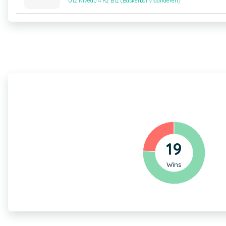
U12 Niveau 4 R2 B12 (Basketbal Vlaanderen)
19
Wins