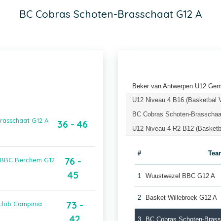
BC Cobras Schoten-Brasschaat G12 A
Beker van Antwerpen U12 Gem
U12 Niveau 4 B16 (Basketbal 
BC Cobras Schoten-Brasschaa
rasschaat G12 A
36 - 46
U12 Niveau 4 R2 B12 (Basketb
#
Tea
76 -
s BBC Berchem G12
45
1
Wuustwezel BBC G12 A
2
Basket Willebroek G12 A
73 -
club Campinia
42
3
BC Cobras Schoten-Brass