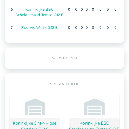
6
Koninklijke BBC
0
0
0
0
0
0
0
0
Scheldejeugd Temse G12 B
7
Red Vic Wilrijk G12 B
0
0
0
0
0
0
0
0
WEDSTRIJDEN
PLOEGEN IN REEKS
Koninklijke Sint-Niklase
Koninklijke BBC