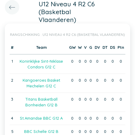
U12 Niveau 4 R2 C6
(Basketbal
Vlaanderen)
RANGSCHIKKING : U12 NIVEAU 4 R2 C6 (BASKETBAL VLAANDEREN)
#
Team
GW
W
V
G
DV
DT
DS
Ptn
1
Koninklijke Sint-Niklase
0
0
0
0
0
0
0
0
Condors G12 C
2
Kangoeroes Basket
0
0
0
0
0
0
0
0
Mechelen G12 C
3
Titans Basketball
0
0
0
0
0
0
0
0
Bonheiden G12 B
4
St.Amandse BBC G12 A
0
0
0
0
0
0
0
0
5
BBC Schelle G12 B
0
0
0
0
0
0
0
0