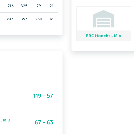
0
746
825
-79
21
0
643
893
-250
16
BBC Haacht J18 A
119 - 57
 J18 B
67 - 63