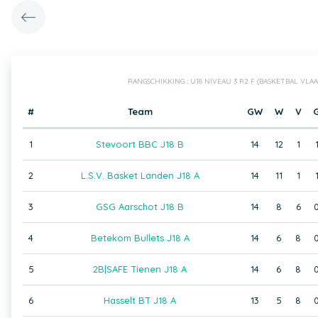
RANGSCHIKKING : U18 NIVEAU 3 R2 F (BASKETBAL VL
#
Team
GW
W
V
1
Stevoort BBC J18 B
14
12
1
2
L.S.V. Basket Landen J18 A
14
11
1
3
GSG Aarschot J18 B
14
8
6
4
Betekom Bullets J18 A
14
6
8
5
2B|SAFE Tienen J18 A
14
6
8
6
Hasselt BT J18 A
13
5
8