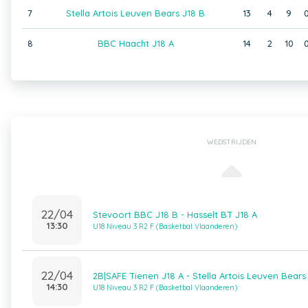
7
Stella Artois Leuven Bears J18 B
13
4
9
8
BBC Haacht J18 A
14
2
10
WEDSTRIJDEN
22/04
Stevoort BBC J18 B - Hasselt BT J18 A
13:30
U18 Niveau 3 R2 F (Basketbal Vlaanderen)
22/04
2B|SAFE Tienen J18 A - Stella Artois Leuven Bears
14:30
U18 Niveau 3 R2 F (Basketbal Vlaanderen)