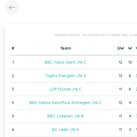
RANGSCHIKKING : U16 NIVEAU 4 R2 E (BASKETBAL VL
#
Team
GW
W
1
BBC Falco Gent J16 C
12
10
2
Tigers Evergem J16 A
12
8
3
LDP Donza J16 C
11
8
4
BBC Helios SanoRice Zottegem J16 C
12
4
5
BBC Lokeren J16 B
11
4
6
BC Lede J16 A
11
2