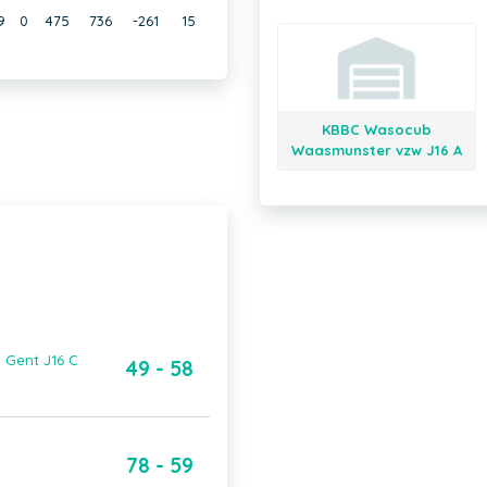
9
0
475
736
-261
15
KBBC Wasocub
Waasmunster vzw J16 A
 Gent J16 C
49 - 58
78 - 59