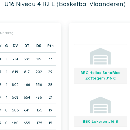
U16 Niveau 4 R2 E (Basketbal Vlaanderen)
AANDEREN)
V
G
DV
DT
DS
Ptn
1
1
714
595
119
33
3
1
819
617
202
29
BBC Helios SanoRice
Zottegem J16 C
2
1
802
466
336
28
7
1
568
654
-86
21
7
0
506
641
-135
19
BBC Lokeren J16 B
9
0
480
655
-175
15