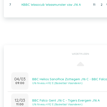
7
KBBC Wasocub Waasmunster vzw J16 A
11
2
WEDSTRIJDEN
04/03
BBC Helios SanoRice Zottegem J16 C - BBC Falco
09:00
U16 Niveau 4 R2 E (Basketbal Vlaanderen)
12/03
BBC Falco Gent J16 C - Tigers Evergem J16 A
11:00
U16 Niveau 4 R2 E (Basketbal Vlaanderen)