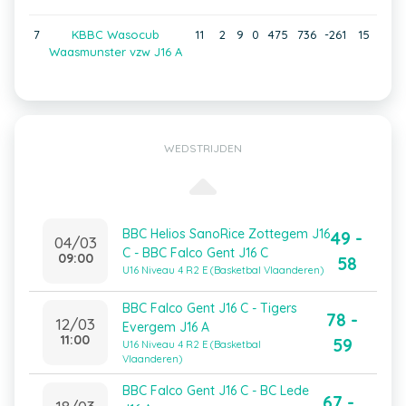
7
KBBC Wasocub
11
2
9
0
475
736
-261
15
Waasmunster vzw J16 A
WEDSTRIJDEN
BBC Helios SanoRice Zottegem J16
49 -
04/03
C - BBC Falco Gent J16 C
09:00
58
U16 Niveau 4 R2 E (Basketbal Vlaanderen)
BBC Falco Gent J16 C - Tigers
78 -
12/03
Evergem J16 A
11:00
59
U16 Niveau 4 R2 E (Basketbal
Vlaanderen)
BBC Falco Gent J16 C - BC Lede
67 -
18/03