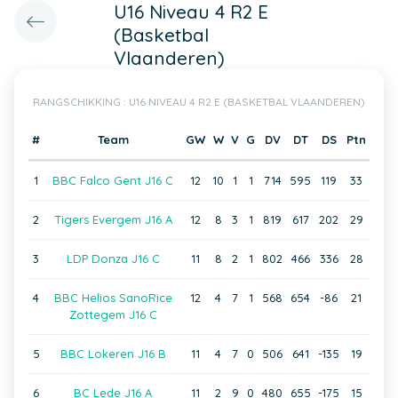
U16 Niveau 4 R2 E
(Basketbal
Vlaanderen)
RANGSCHIKKING : U16 NIVEAU 4 R2 E (BASKETBAL VLAANDEREN)
#
Team
GW
W
V
G
DV
DT
DS
Ptn
1
BBC Falco Gent J16 C
12
10
1
1
714
595
119
33
2
Tigers Evergem J16 A
12
8
3
1
819
617
202
29
3
LDP Donza J16 C
11
8
2
1
802
466
336
28
4
BBC Helios SanoRice
12
4
7
1
568
654
-86
21
Zottegem J16 C
5
BBC Lokeren J16 B
11
4
7
0
506
641
-135
19
6
BC Lede J16 A
11
2
9
0
480
655
-175
15