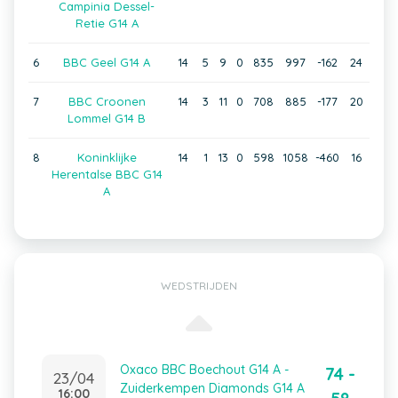
Campinia Dessel-
Retie G14 A
6
BBC Geel G14 A
14
5
9
0
835
997
-162
24
7
BBC Croonen
14
3
11
0
708
885
-177
20
Lommel G14 B
8
Koninklijke
14
1
13
0
598
1058
-460
16
Herentalse BBC G14
A
WEDSTRIJDEN
Oxaco BBC Boechout G14 A -
74 -
23/04
Zuiderkempen Diamonds G14 A
16:00