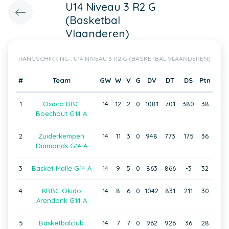
U14 Niveau 3 R2 G
(Basketbal
Vlaanderen)
RANGSCHIKKING : U14 NIVEAU 3 R2 G (BASKETBAL VLAANDEREN)
#
Team
GW
W
V
G
DV
DT
DS
Ptn
1
Oxaco BBC
14
12
2
0
1081
701
380
38
Boechout G14 A
2
Zuiderkempen
14
11
3
0
948
773
175
36
Diamonds G14 A
3
Basket Malle G14 A
14
9
5
0
863
866
-3
32
4
KBBC Okido
14
8
6
0
1042
831
211
30
Arendonk G14 A
5
Basketbalclub
14
7
7
0
962
926
36
28