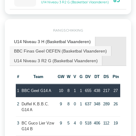
85
U14 Niveau 3 R2 G (Basketbal Vlaanderen)
RANGSCHIKKING
U14 Niveau 3 H (Basketbal Vlaanderen)
BBC Finas Geel OEFEN (Basketbal Vlaanderen)
U14 Niveau 3 R2 G (Basketbal Vlaanderen)
#
Team
GW
W
V
G
DV
DT
DS
Ptn
1
BBC Geel G14 A
10
8
1
1
655
438
217
27
2
Duffel K.B.B.C.
9
8
0
1
637
348
289
26
G14 A
3
BC Guco Lier Vzw
9
5
4
0
518
406
112
19
G14 B