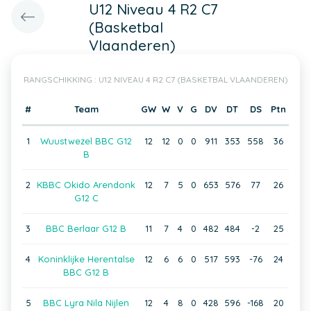
U12 Niveau 4 R2 C7
(Basketbal
Vlaanderen)
RANGSCHIKKING : U12 NIVEAU 4 R2 C7 (BASKETBAL VLAANDEREN)
#
Team
GW
W
V
G
DV
DT
DS
Ptn
1
Wuustwezel BBC G12
12
12
0
0
911
353
558
36
B
2
KBBC Okido Arendonk
12
7
5
0
653
576
77
26
G12 C
3
BBC Berlaar G12 B
11
7
4
0
482
484
-2
25
4
Koninklijke Herentalse
12
6
6
0
517
593
-76
24
BBC G12 B
5
BBC Lyra Nila Nijlen
12
4
8
0
428
596
-168
20