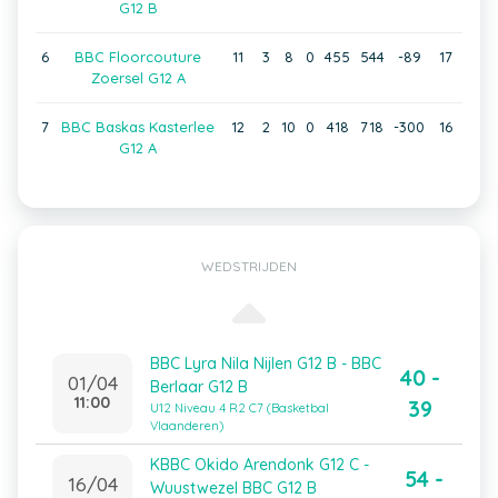
G12 B
6
BBC Floorcouture
11
3
8
0
455
544
-89
17
Zoersel G12 A
7
BBC Baskas Kasterlee
12
2
10
0
418
718
-300
16
G12 A
WEDSTRIJDEN
BBC Lyra Nila Nijlen G12 B - BBC
40 -
01/04
Berlaar G12 B
11:00
39
U12 Niveau 4 R2 C7 (Basketbal
Vlaanderen)
KBBC Okido Arendonk G12 C -
54 -
16/04
Wuustwezel BBC G12 B