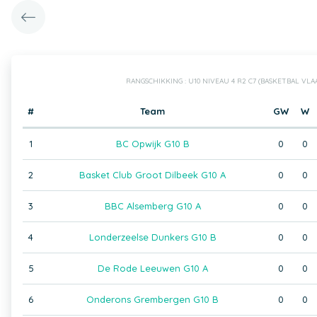
RANGSCHIKKING : U10 NIVEAU 4 R2 C7 (BASKETBAL VL
#
Team
GW
W
1
BC Opwijk G10 B
0
0
2
Basket Club Groot Dilbeek G10 A
0
0
3
BBC Alsemberg G10 A
0
0
4
Londerzeelse Dunkers G10 B
0
0
5
De Rode Leeuwen G10 A
0
0
6
Onderons Grembergen G10 B
0
0