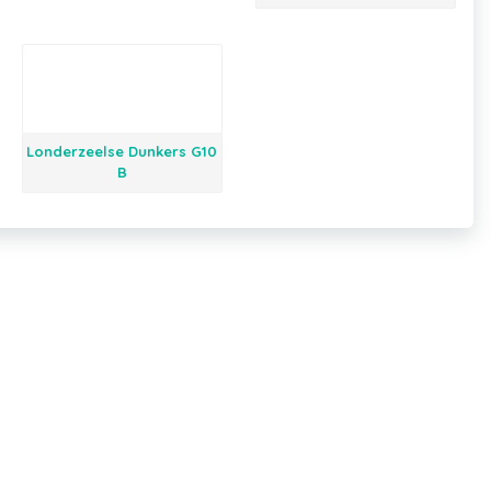
Londerzeelse Dunkers G10
B