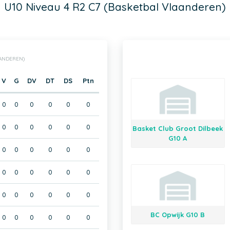
U10 Niveau 4 R2 C7 (Basketbal Vlaanderen)
AANDEREN)
V
G
DV
DT
DS
Ptn
0
0
0
0
0
0
0
0
0
0
0
0
Basket Club Groot Dilbeek
G10 A
0
0
0
0
0
0
0
0
0
0
0
0
0
0
0
0
0
0
BC Opwijk G10 B
0
0
0
0
0
0