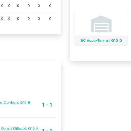
0
0
0
0
0
0
0
0
0
0
0
0
BC Asse-Ternat G10 D
se Dunkers G10 B
1 - 1
 Groot Dilbeek G10 A
1 - 1