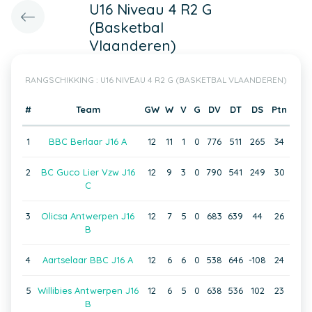
U16 Niveau 4 R2 G
(Basketbal
Vlaanderen)
RANGSCHIKKING : U16 NIVEAU 4 R2 G (BASKETBAL VLAANDEREN)
#
Team
GW
W
V
G
DV
DT
DS
Ptn
1
BBC Berlaar J16 A
12
11
1
0
776
511
265
34
2
BC Guco Lier Vzw J16
12
9
3
0
790
541
249
30
C
3
Olicsa Antwerpen J16
12
7
5
0
683
639
44
26
B
4
Aartselaar BBC J16 A
12
6
6
0
538
646
-108
24
5
Willibies Antwerpen J16
12
6
5
0
638
536
102
23
B