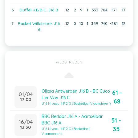
6
Duffel K.B.B.C. J16 B
12
2
9
1
533
704
-171
17
7
Basket Willebroek J16
12
0
10
1
359
740
-381
12
B
WEDSTRIJDEN
Olicsa Antwerpen J16 B - BC Guco
61 -
01/04
Lier Vzw J16 C
17:00
68
U16 Niveau 4 R2 G (Basketbal Vlaanderen)
BBC Berlaar J16 A - Aartselaar
51 -
16/04
BBC J16 A
13:30
35
U16 Niveau 4 R2 G (Basketbal
Vlaanderen)