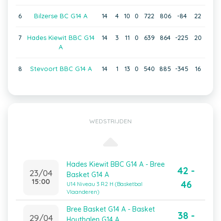
6
Bilzerse BC G14 A
14
4
10
0
722
806
-84
22
7
Hades Kiewit BBC G14
14
3
11
0
639
864
-225
20
A
8
Stevoort BBC G14 A
14
1
13
0
540
885
-345
16
WEDSTRIJDEN
Hades Kiewit BBC G14 A - Bree
42 -
23/04
Basket G14 A
15:00
46
U14 Niveau 3 R2 H (Basketbal
Vlaanderen)
Bree Basket G14 A - Basket
38 -
29/04
Houthalen G14 A