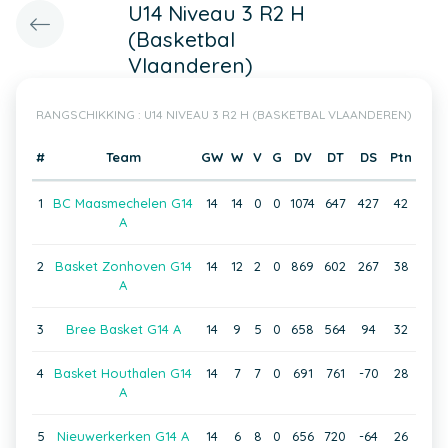
U14 Niveau 3 R2 H
(Basketbal
Vlaanderen)
RANGSCHIKKING : U14 NIVEAU 3 R2 H (BASKETBAL VLAANDEREN)
#
Team
GW
W
V
G
DV
DT
DS
Ptn
1
BC Maasmechelen G14
14
14
0
0
1074
647
427
42
A
2
Basket Zonhoven G14
14
12
2
0
869
602
267
38
A
3
Bree Basket G14 A
14
9
5
0
658
564
94
32
4
Basket Houthalen G14
14
7
7
0
691
761
-70
28
A
5
Nieuwerkerken G14 A
14
6
8
0
656
720
-64
26