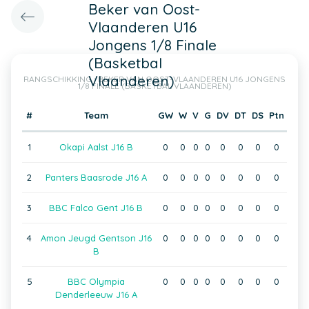
Beker van Oost-
Vlaanderen U16
Jongens 1/8 Finale
(Basketbal
Vlaanderen)
RANGSCHIKKING : BEKER VAN OOST-VLAANDEREN U16 JONGENS
1/8 FINALE (BASKETBAL VLAANDEREN)
#
Team
GW
W
V
G
DV
DT
DS
Ptn
1
Okapi Aalst J16 B
0
0
0
0
0
0
0
0
2
Panters Baasrode J16 A
0
0
0
0
0
0
0
0
3
BBC Falco Gent J16 B
0
0
0
0
0
0
0
0
4
Amon Jeugd Gentson J16
0
0
0
0
0
0
0
0
B
5
BBC Olympia
0
0
0
0
0
0
0
0
Denderleeuw J16 A