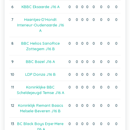
6
KBBC Eksaarde J16 A
0
0
0
0
0
0
0
0
7
Haantjes-D'Hondt
0
0
0
0
0
0
0
0
Interieur-Oudenaarde J16
A
8
BBC Helios SanoRice
0
0
0
0
0
0
0
0
Zottegem J16 B
9
BBC Bazel J16 A
0
0
0
0
0
0
0
0
10
LDP Donza J16 B
0
0
0
0
0
0
0
0
11
Koninklijke BBC
0
0
0
0
0
0
0
0
Scheldejeugd Temse J16 A
12
Koninklijk Remant Basics
0
0
0
0
0
0
0
0
Melsele-Beveren J16 B
13
BC Black Boys Erpe-Mere
0
0
0
0
0
0
0
0
J16 A