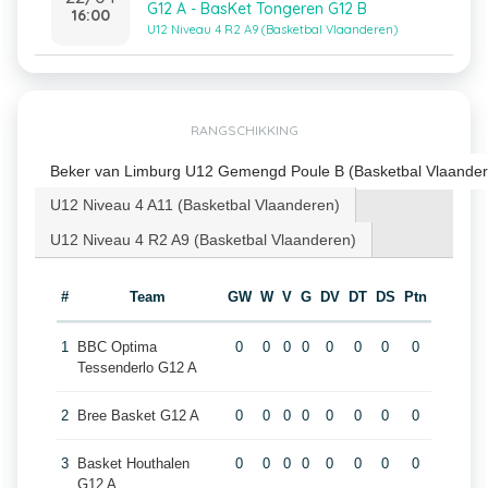
G12 A - BasKet Tongeren G12 B
16:00
U12 Niveau 4 R2 A9 (Basketbal Vlaanderen)
RANGSCHIKKING
Beker van Limburg U12 Gemengd Poule B (Basketbal Vlaander
U12 Niveau 4 A11 (Basketbal Vlaanderen)
U12 Niveau 4 R2 A9 (Basketbal Vlaanderen)
#
Team
GW
W
V
G
DV
DT
DS
Ptn
1
BBC Optima
0
0
0
0
0
0
0
0
Tessenderlo G12 A
2
Bree Basket G12 A
0
0
0
0
0
0
0
0
3
Basket Houthalen
0
0
0
0
0
0
0
0
G12 A