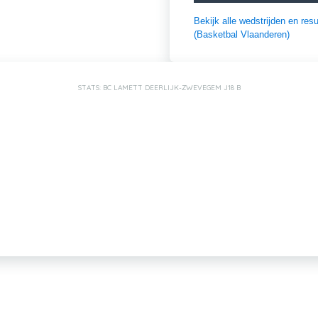
Bekijk alle wedstrijden en r
(Basketbal Vlaanderen)
STATS: BC LAMETT DEERLIJK-ZWEVEGEM J18 B