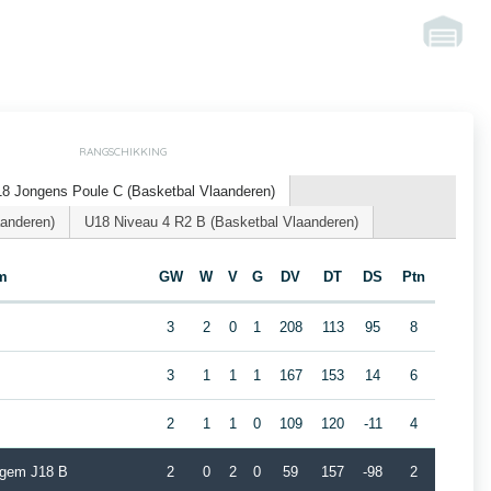
RANGSCHIKKING
8 Jongens Poule C (Basketbal Vlaanderen)
aanderen)
U18 Niveau 4 R2 B (Basketbal Vlaanderen)
m
GW
W
V
G
DV
DT
DS
Ptn
3
2
0
1
208
113
95
8
3
1
1
1
167
153
14
6
2
1
1
0
109
120
-11
4
egem J18 B
2
0
2
0
59
157
-98
2