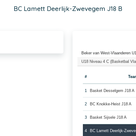
BC Lamett Deerlijk-Zwevegem J18 B
Beker van West-Vlaanderen U1
U18 Niveau 4 C (Basketbal Vl
#
Tea
1
Basket Desselgem J18 A
2
BC Knokke-Heist J18 A
3
Basket Sijsele J18 A
4
BC Lamett Deerlijk-Zwev