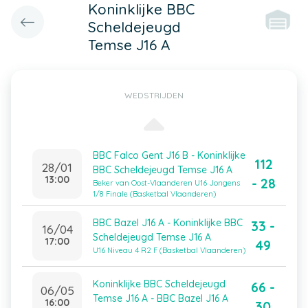
Koninklijke BBC
Scheldejeugd
Temse J16 A
WEDSTRIJDEN
BBC Falco Gent J16 B - Koninklijke
112
28/01
BBC Scheldejeugd Temse J16 A
13:00
- 28
Beker van Oost-Vlaanderen U16 Jongens
1/8 Finale (Basketbal Vlaanderen)
BBC Bazel J16 A - Koninklijke BBC
33 -
16/04
Scheldejeugd Temse J16 A
17:00
49
U16 Niveau 4 R2 F (Basketbal Vlaanderen)
Koninklijke BBC Scheldejeugd
66 -
06/05
Temse J16 A - BBC Bazel J16 A
16:00
30