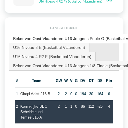
U16 Niveau 4 R2 F (Basketbal Vlaanderen)
RANGSCHIKKING
Beker van Oost-Vlaanderen U16 Jongens Poule G (Basketbal 
U16 Niveau 3 E (Basketbal Vlaanderen)
U16 Niveau 4 R2 F (Basketbal Vlaanderen)
Beker van Oost-Vlaanderen U16 Jongens 1/8 Finale (Basketba
#
Team
GW
W
V
G
DV
DT
DS
Ptn
1
Okapi Aalst J16 B
2
2
0
0
194
30
164
6
2
Koninklijke BBC
2
1
1
0
86
112
-26
4
Scheldejeugd
Temse J16 A