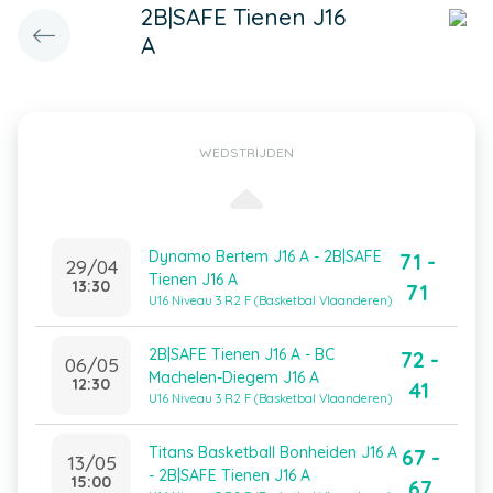
2B|SAFE Tienen J16
A
WEDSTRIJDEN
Dynamo Bertem J16 A - 2B|SAFE
71 -
29/04
Tienen J16 A
13:30
71
U16 Niveau 3 R2 F (Basketbal Vlaanderen)
2B|SAFE Tienen J16 A - BC
72 -
06/05
Machelen-Diegem J16 A
12:30
41
U16 Niveau 3 R2 F (Basketbal Vlaanderen)
Titans Basketball Bonheiden J16 A
67 -
13/05
- 2B|SAFE Tienen J16 A
15:00
67