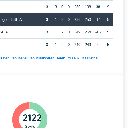
3
3
0
0
236
198
38
9
ttegem HSE A
3
1
2
0
236
250
-14
5
HSE A
3
1
2
0
249
264
-15
5
3
1
2
0
240
249
-9
5
sultaten van Beker van Vlaanderen Heren Poule K (Basketbal
2122
Goals