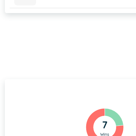
7
Wins