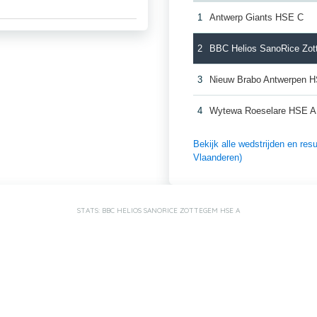
1
Antwerp Giants HSE C
2
BBC Helios SanoRice Zo
3
Nieuw Brabo Antwerpen 
4
Wytewa Roeselare HSE A
Bekijk alle wedstrijden en re
Vlaanderen)
STATS: BBC HELIOS SANORICE ZOTTEGEM HSE A