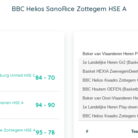
BBC Helios SanoRice Zottegem HSE A
Beker van Vlaanderen Heren P
1e Landelijke Heren Gr2 (Bask
Basket HEXIA ZwevegemDeerli
burg United HSE C
84 - 70
BBC Helios Kwadro Zottegem 
BBC Houtem OEFEN (Basketba
Beker van Oost-Vlaanderen Her
Tienen HSE A
94 - 90
1e Landelijke Heren Play-down
BBC Helios Kwadro Zottegem 
ce Zottegem HSE A
95 - 78
#
Te