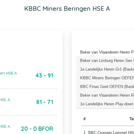
KBBC Miners Beringen HSE A
Beker van Vlaanderen Heren Po
Beker van Limburg Heren Sen L
1e Landelijke Heren Gr1 (Bask
gen HSE A
43 - 91
KBBC Miners Beringen OEFEN 
BBC Finas Geel OEFEN (Baske
Beker van Vlaanderen Heren R
HSE A
81 - 71
1e Landelijke Heren Play-down
#
T
HSE A
20 - 0 BFOR
1
BBC Croonen Lommel HS