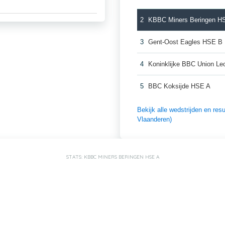
2
KBBC Miners Beringen H
3
Gent-Oost Eagles HSE B
4
Koninklijke BBC Union L
5
BBC Koksijde HSE A
Bekijk alle wedstrijden en re
Vlaanderen)
STATS: KBBC MINERS BERINGEN HSE A