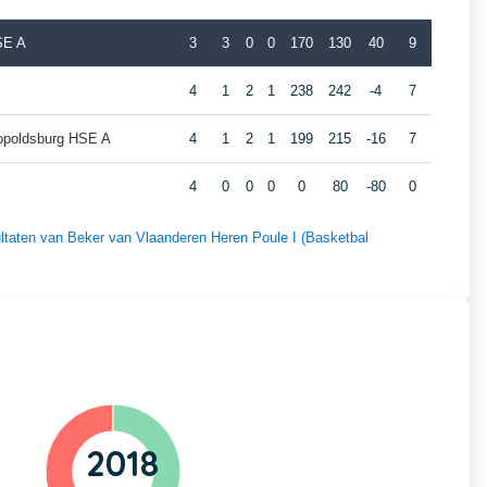
SE A
3
3
0
0
170
130
40
9
4
1
2
1
238
242
-4
7
eopoldsburg HSE A
4
1
2
1
199
215
-16
7
4
0
0
0
0
80
-80
0
sultaten van Beker van Vlaanderen Heren Poule I (Basketbal
2018