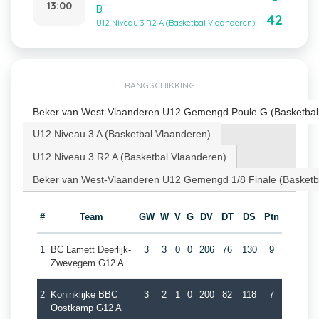
-
13:00
B
42
U12 Niveau 3 R2 A (Basketbal Vlaanderen)
RANGSCHIKKING
Beker van West-Vlaanderen U12 Gemengd Poule G (Basketbal
U12 Niveau 3 A (Basketbal Vlaanderen)
U12 Niveau 3 R2 A (Basketbal Vlaanderen)
Beker van West-Vlaanderen U12 Gemengd 1/8 Finale (Basketb
#
Team
GW
W
V
G
DV
DT
DS
Ptn
1
BC Lamett Deerlijk-
3
3
0
0
206
76
130
9
Zwevegem G12 A
2
Koninklijke BBC
3
2
1
0
200
82
118
7
Oostkamp G12 A